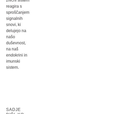
živčni sistem
reagira s
sproščanjem
signalnih
snovi, ki
delujejo na
našo
duševnost,
na naš
endokrini in
imunski
sistem.
SADJE