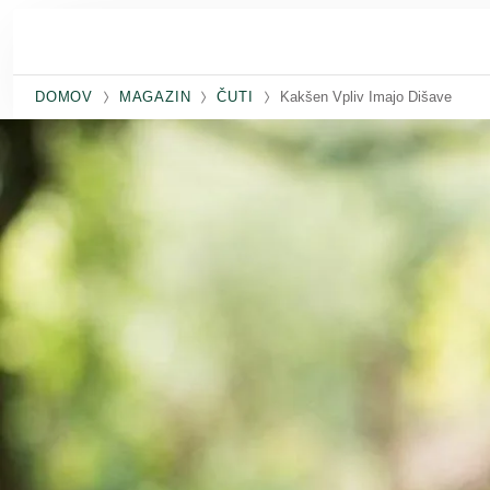
Preskoči na glavno vsebino
DOMOV
MAGAZIN
ČUTI
Kakšen Vpliv Imajo Dišave