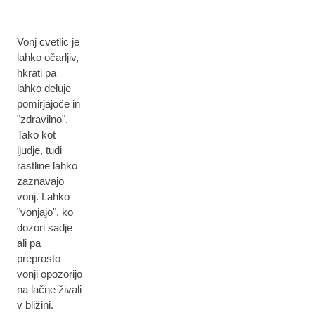
Vonj cvetlic je
lahko očarljiv,
hkrati pa
lahko deluje
pomirjajoče in
"zdravilno".
Tako kot
ljudje, tudi
rastline lahko
zaznavajo
vonj. Lahko
"vonjajo", ko
dozori sadje
ali pa
preprosto
vonji opozorijo
na lačne živali
v bližini.