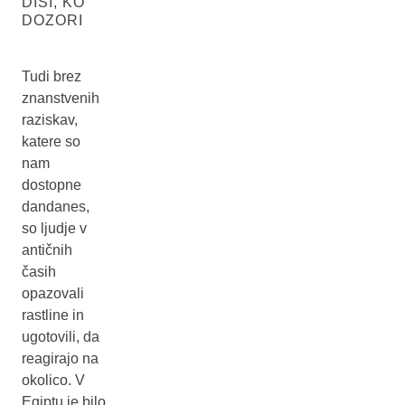
DIŠI, KO
DOZORI
Tudi brez
znanstvenih
raziskav,
katere so
nam
dostopne
dandanes,
so ljudje v
antičnih
časih
opazovali
rastline in
ugotovili, da
reagirajo na
okolico. V
Egiptu je bilo