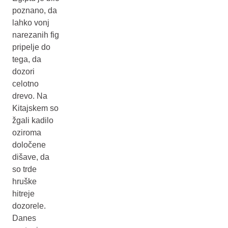
poznano, da
lahko vonj
narezanih fig
pripelje do
tega, da
dozori
celotno
drevo. Na
Kitajskem so
žgali kadilo
oziroma
določene
dišave, da
so trde
hruške
hitreje
dozorele.
Danes