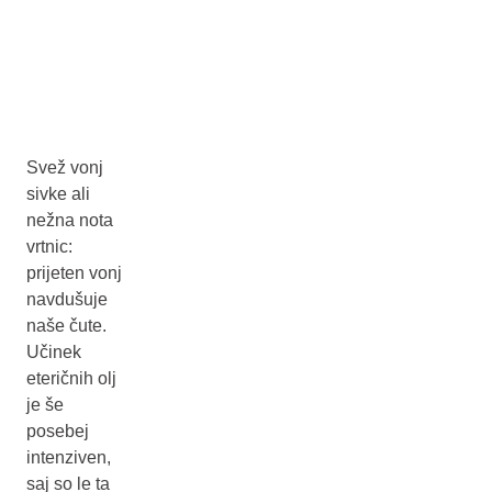
Svež vonj
sivke ali
nežna nota
vrtnic:
prijeten vonj
navdušuje
naše čute.
Učinek
eteričnih olj
je še
posebej
intenziven,
saj so le ta