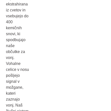
ekstrahirana
iz cvetov in
vsebujejo do
400
kemičnih
snovi, ki
spodbujajo
naše
občutke za
vonj.
Vohalne
celice v nosu
pošljejo
signal v
možgane,
kateri
zaznajo
vonj. Naš