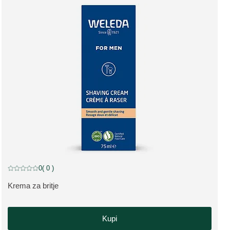
popust
0
( 0 )
Trenutna ocena: 0 od 5 zvezdic ocenil/-a 0 kupcev
Krema za britje
OGLEJTE SI IZDELEK:
Kupi