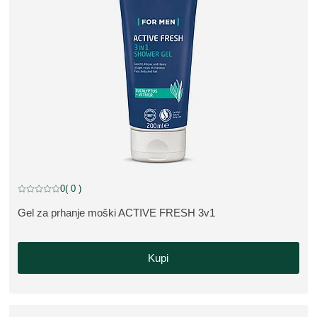
0
( 0 )
Trenutna ocena: 0 od 5 zvezdic ocenil/-a 0 kupcev
Gel za prhanje moški ACTIVE FRESH 3v1
OGLEJTE SI IZDELEK:
Kupi