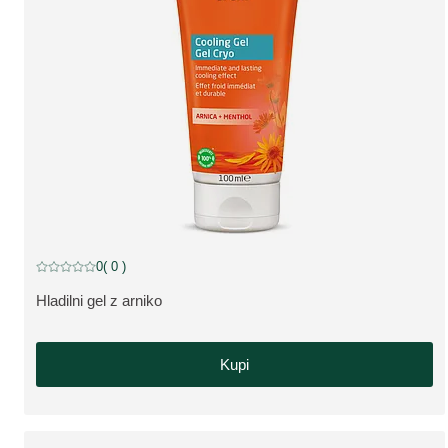
popust
0
( 0 )
Trenutna ocena: 0 od 5 zvezdic ocenil/-a 0 kupcev
Hladilni gel z arniko
OGLEJTE SI IZDELEK:
Kupi