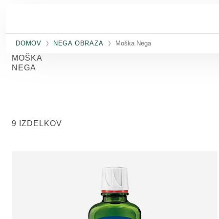
Preskoči na glavno vsebino
DOMOV
NEGA OBRAZA
Moška Nega
MOŠKA
NEGA
9 IZDELKOV