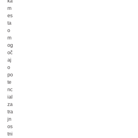
ka
m
es
ta
o
m
og
oč
aj
o
po
te
nc
ial
za
tra
jn
os
tni