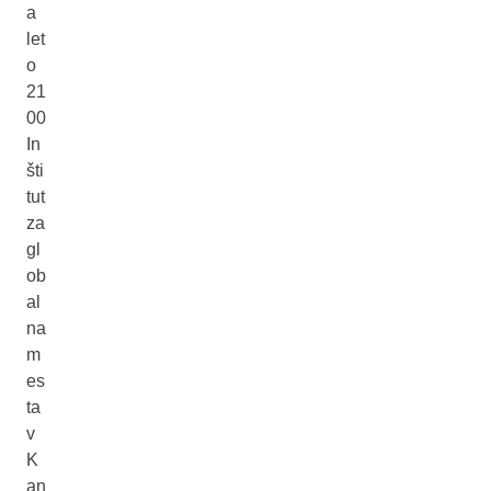
a
let
o
21
00
In
šti
tut
za
gl
ob
al
na
m
es
ta
v
K
an