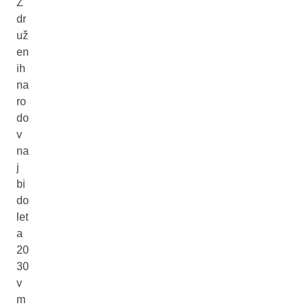
Z
dr
už
en
ih
na
ro
do
v
na
j
bi
do
let
a
20
30
v
m