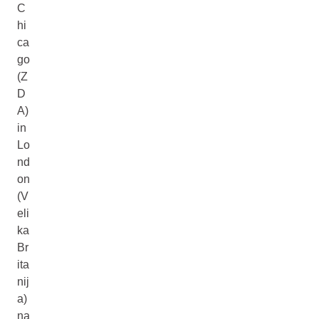
C
hi
ca
go
(Z
D
A)
in
Lo
nd
on
(V
eli
ka
Br
ita
nij
a)
na