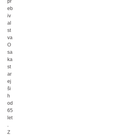
pr
eb
iv
al
st
va
O
sa
ka
st
ar
ej
ši
h
od
65
let
.
Z