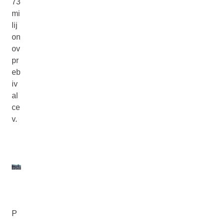
73
mi
lij
on
ov
pr
eb
iv
al
ce
v.
P