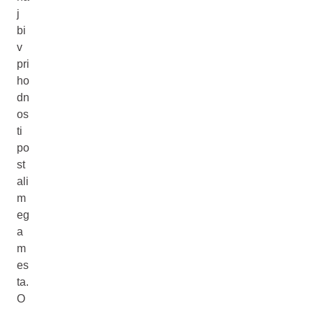
j
bi
v
pri
ho
dn
os
ti
po
st
ali
m
eg
a
m
es
ta.
O