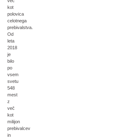
več
kot
polovica
celotnega
prebivalstva.
Od
leta
2018
je
bilo
po
vsem
svetu
548
mest
z
več
kot
milijon
prebivalcev
in