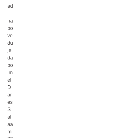
ad
i
na
po
ve
du
je,
da
bo
im
el
D
ar
es
S
al
aa
m