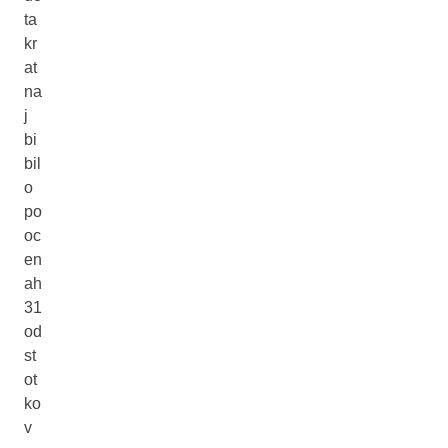
ta
kr
at
na
j
bi
bil
o
po
oc
en
ah
31
od
st
ot
ko
v