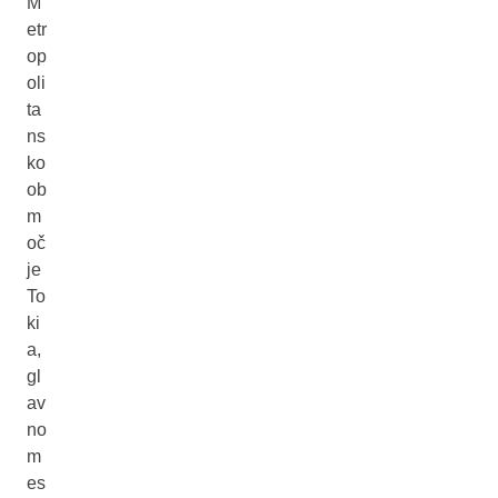
M
etr
op
oli
ta
ns
ko
ob
m
oč
je
To
ki
a,
gl
av
no
m
es