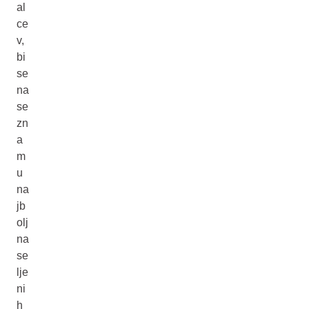
al
ce
v,
bi
se
na
se
zn
a
m
u
na
jb
olj
na
se
lje
ni
h