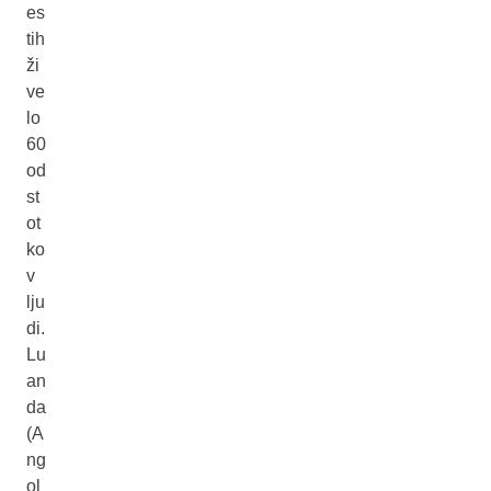
es
tih
ži
ve
lo
60
od
st
ot
ko
v
lju
di.
Lu
an
da
(A
ng
ol