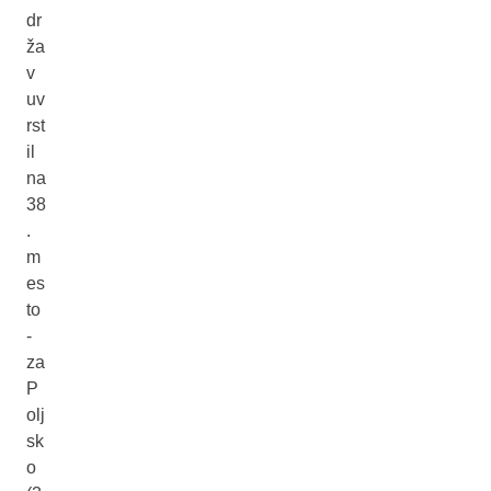
dr
ža
v
uv
rst
il
na
38
.
m
es
to
-
za
P
olj
sk
o