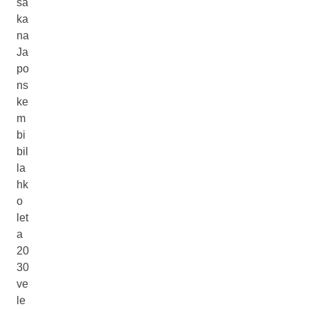
sa
ka
na
Ja
po
ns
ke
m
bi
bil
la
hk
o
let
a
20
30
ve
le