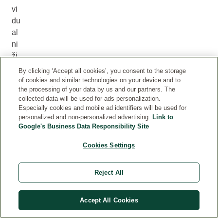
vi
du
al
ni
ži
vlj
By clicking ‘Accept all cookies’, you consent to the storage
en
of cookies and similar technologies on your device and to
the processing of your data by us and our partners. The
js
collected data will be used for ads personalization.
ki
Especially cookies and mobile ad identifiers will be used for
sl
personalized and non-personalized advertising.
Link to
og
Google's Business Data Responsibility Site
.
Cookies Settings
V
en
da
Reject All
r
je
Accept All Cookies
inf