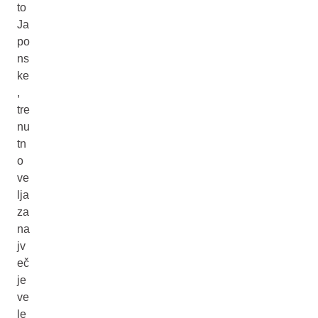
to
Ja
po
ns
ke
,
tre
nu
tn
o
ve
lja
za
na
jv
eč
je
ve
le