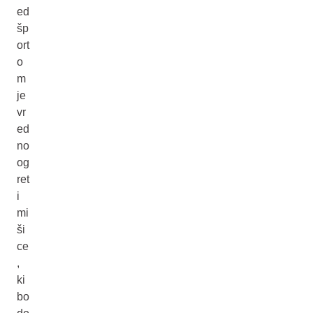
ed
šp
ort
o
m
je
vr
ed
no
og
ret
i
mi
ši
ce
,
ki
bo