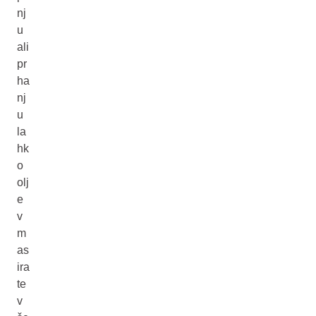
nj
u
ali
pr
ha
nj
u
la
hk
o
olj
e
v
m
as
ira
te
v