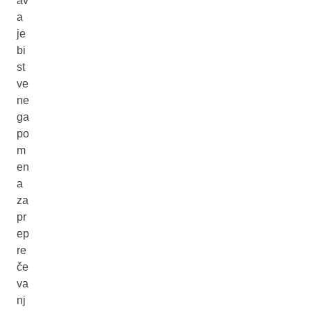
av
a
je
bi
st
ve
ne
ga
po
m
en
a
za
pr
ep
re
če
va
nj