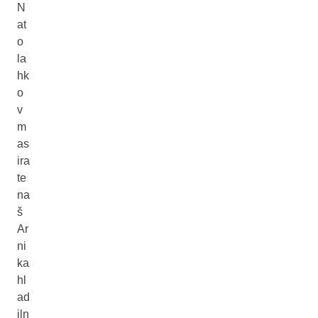
N
at
o
la
hk
o
v
m
as
ira
te
na
š
Ar
ni
ka
hl
ad
iln