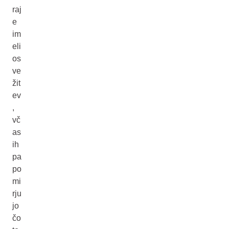
raj
e
im
eli
os
ve
žit
ev
,
vč
as
ih
pa
po
mi
rju
jo
čo