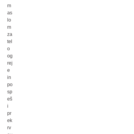
m
as
lo
m
za
tel
o
og
rej
e
in
po
sp
eš
i
pr
ek
rv