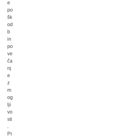
e
po
šk
od
b
in
po
ve
ča
nj
e
z
m
og
lji
vo
sti
.
Pr