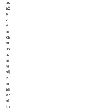
as
až
a
z
Ar
ni
ka
m
as
až
ni
m
olj
e
m
ali
Ar
ni
ka