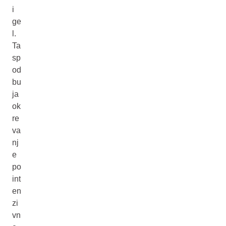
i
ge
l.
Ta
sp
od
bu
ja
ok
re
va
nj
e
po
int
en
zi
vn