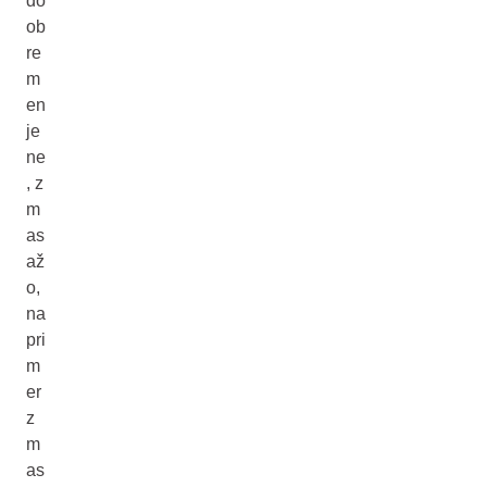
do
ob
re
m
en
je
ne
, z
m
as
až
o,
na
pri
m
er
z
m
as