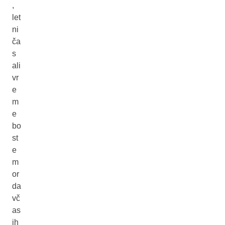
,
let
ni
ča
s
ali
vr
e
m
e
bo
st
e
m
or
da
vč
as
ih