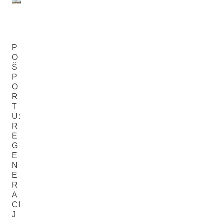
P
O
Š
P
O
R
T
U:
R
E
G
E
N
E
R
A
CI
J