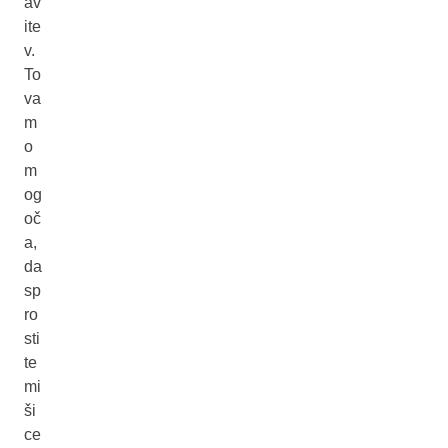
av
ite
v.
To
va
m
o
m
og
oč
a,
da
sp
ro
sti
te
mi
ši
ce