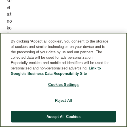
še
vl
až
no
ko
žo
.
By clicking ‘Accept all cookies’, you consent to the storage
of cookies and similar technologies on your device and to
K
the processing of your data by us and our partners. The
ož
collected data will be used for ads personalization.
a
Especially cookies and mobile ad identifiers will be used for
personalized and non-personalized advertising.
Link to
bo
Google's Business Data Responsibility Site
bo
lj
Cookies Settings
m
eh
Reject All
ka
in
gl
Accept All Cookies
ad