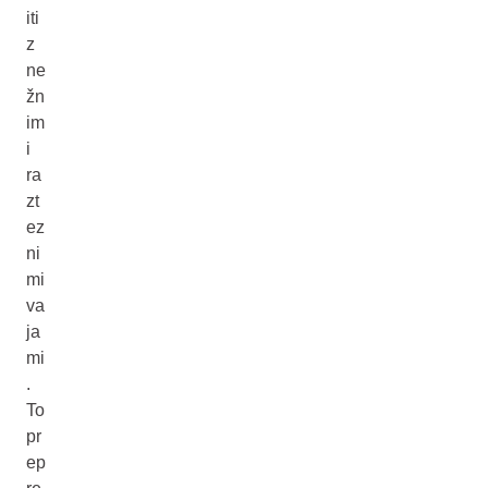
iti
z
ne
žn
im
i
ra
zt
ez
ni
mi
va
ja
mi
.
To
pr
ep