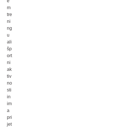
e
m
tre
ni
ng
u
ali
šp
ort
ni
ak
tiv
no
sti
in
im
a
pri
jet