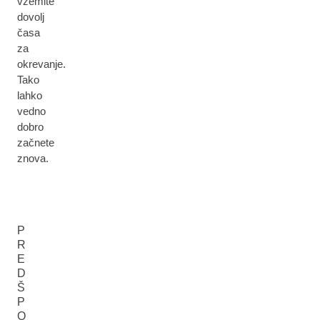
vzemite
dovolj
časa
za
okrevanje.
Tako
lahko
vedno
dobro
začnete
znova.
P
R
E
D
Š
P
O