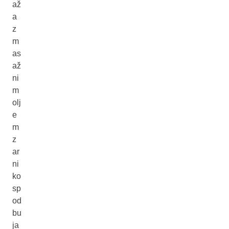
až
a
z
m
as
až
ni
m
olj
e
m
z
ar
ni
ko
sp
od
bu
ja