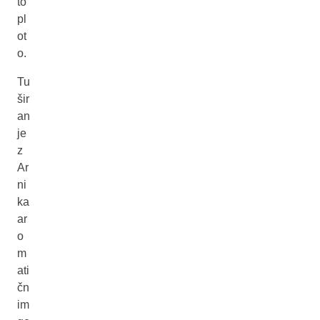
to
pl
ot
o.
Tu
šir
an
je
z
Ar
ni
ka
ar
o
m
ati
čn
im