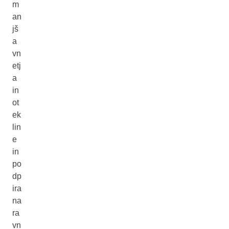
m
an
jš
a
vn
etj
a
in
ot
ek
lin
e
in
po
dp
ira
na
ra
vn