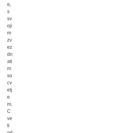
e,
s
sv
oji
m
zv
ez
dn
ati
m
so
cv
etj
e
m.
C
ve
ti
od