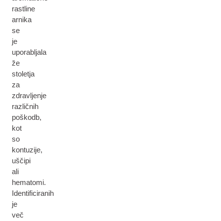
rastline
arnika
se
je
uporabljala
že
stoletja
za
zdravljenje
različnih
poškodb,
kot
so
kontuzije,
uščipi
ali
hematomi.
Identificiranih
je
več