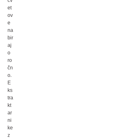
cv
et
ov
e
na
bir
aj
o
ro
čn
o.
E
ks
tra
kt
ar
ni
ke
z