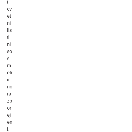
i
cv
et
ni
lis
ti
ni
so
si
m
etr
ič
no
ra
zp
or
ej
en
i,