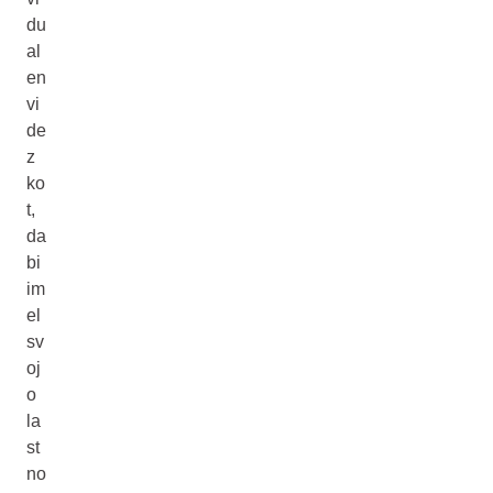
du
al
en
vi
de
z
ko
t,
da
bi
im
el
sv
oj
o
la
st
no