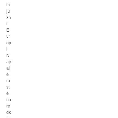
in
ju
žn
i
E
vr
op
i.
N
ajr
aj
e
ra
st
e
na
re
dk