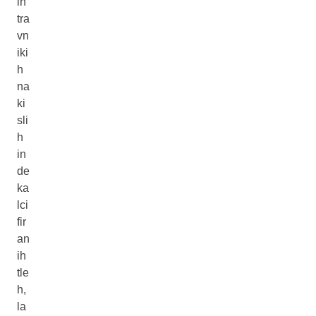
ih
tra
vn
iki
h
na
ki
sli
h
in
de
ka
lci
fir
an
ih
tle
h,
la