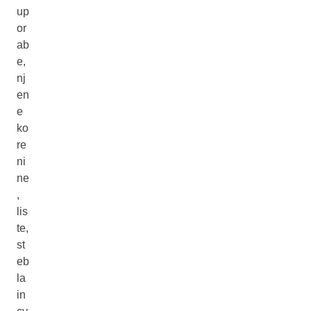
up
or
ab
e,
nj
en
e
ko
re
ni
ne
,
lis
te,
st
eb
la
in