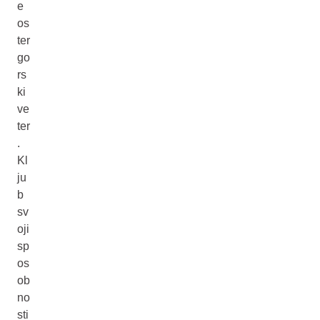
e
os
ter
go
rs
ki
ve
ter
.
Kl
ju
b
sv
oji
sp
os
ob
no
sti