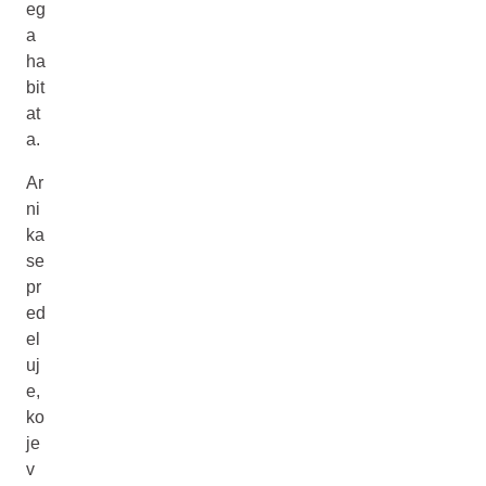
eg
a
ha
bit
at
a.
Ar
ni
ka
se
pr
ed
el
uj
e,
ko
je
v