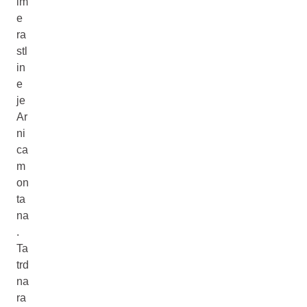
im
e
ra
stl
in
e
je
Ar
ni
ca
m
on
ta
na
.
Ta
trd
na
ra