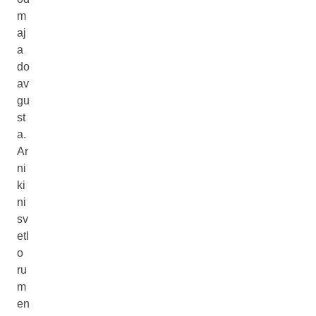
m
aj
a
do
av
gu
st
a.
Ar
ni
ki
ni
sv
etl
o
ru
m
en