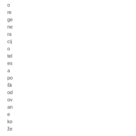
o
re
ge
ne
ra
cij
o
tel
es
a
po
šk
od
ov
an
e
ko
že