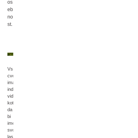
os
eb
no
st.
Vsak
cvet
ima
individualen
videz
kot,
da
bi
imel
svojo
lastno