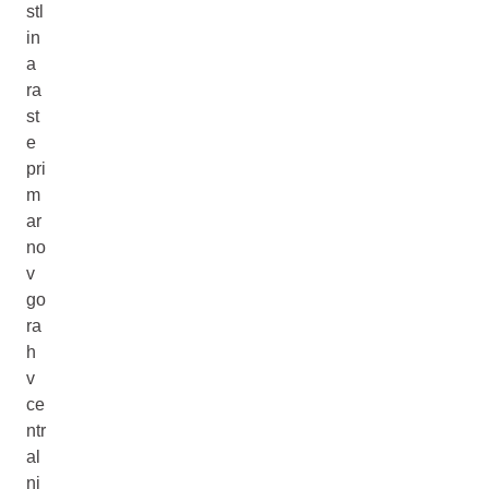
stl
in
a
ra
st
e
pri
m
ar
no
v
go
ra
h
v
ce
ntr
al
ni