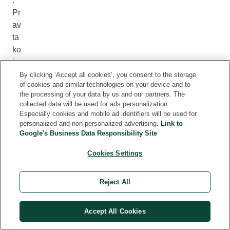
.
Pr
av
ta
ko
iz
bo
By clicking ‘Accept all cookies’, you consent to the storage
of cookies and similar technologies on your device and to
ljš
the processing of your data by us and our partners. The
a
collected data will be used for ads personalization.
kr
Especially cookies and mobile ad identifiers will be used for
vn
personalized and non-personalized advertising.
Link to
Google's Business Data Responsibility Site
i
pr
Cookies Settings
et
ok
Reject All
in
na
ta
Accept All Cookies
k