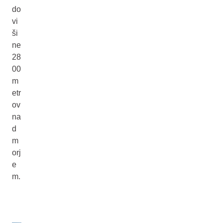
do
vi
ši
ne
28
00
m
etr
ov
na
d
m
orj
e
m.