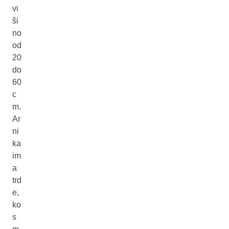
vi
ši
no
od
20
do
60
c
m.
Ar
ni
ka
im
a
trd
e,
ko
s