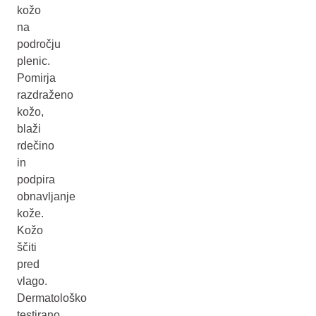
kožo
na
področju
plenic.
Pomirja
razdraženo
kožo,
blaži
rdečino
in
podpira
obnavljanje
kože.
Kožo
ščiti
pred
vlago.
Dermatološko
testirano.