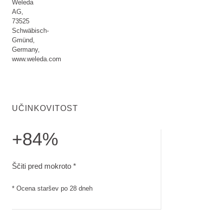
Weleda
AG,
73525
Schwäbisch-
Gmünd,
Germany,
www.weleda.com
UČINKOVITOST
+84%
Ščiti pred mokroto. Ocena staršev po 28 dneh
Ščiti pred mokroto *
* Ocena staršev po 28 dneh