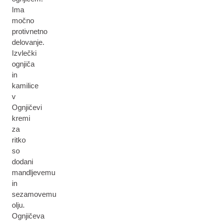
Ima
močno
protivnetno
delovanje.
Izvlečki
ognjiča
in
kamilice
v
Ognjičevi
kremi
za
ritko
so
dodani
mandljevemu
in
sezamovemu
olju.
Ognjičeva