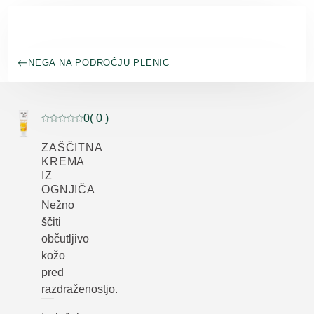
Preskoči na glavno vsebino
NEGA NA PODROČJU PLENIC
0
( 0 )
Trenutna ocena: 0 od 5 zvezdic ocenil/-a 0 kupcev
ZAŠČITNA
KREMA
IZ
OGNJIČA
Nežno
ščiti
občutljivo
kožo
pred
razdraženostjo.