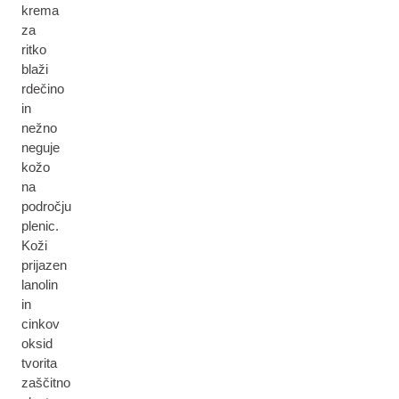
krema
za
ritko
blaži
rdečino
in
nežno
neguje
kožo
na
področju
plenic.
Koži
prijazen
lanolin
in
cinkov
oksid
tvorita
zaščitno