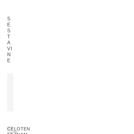
S
E
S
T
A
VI
N
E
MANDLJEVO OLJE
OGNJIČ - 
Prunus Amygdalus Dulcis (Sweet
Calendula Offic
Almond) Oil
PREBERITE VEČ
PREBERITE V
CELOTEN