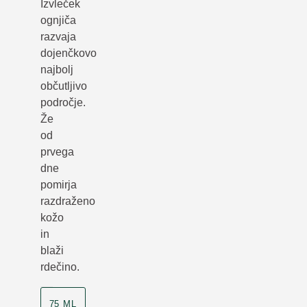
Izvleček
ognjiča
razvaja
dojenčkovo
najbolj
občutljivo
področje.
Že
od
prvega
dne
pomirja
razdraženo
kožo
in
blaži
rdečino.
75 ML