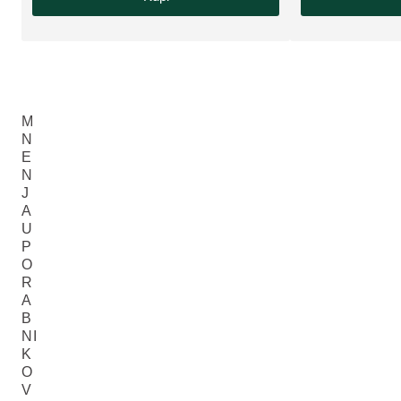
M
N
E
N
J
A
U
P
O
R
A
B
NI
K
O
V