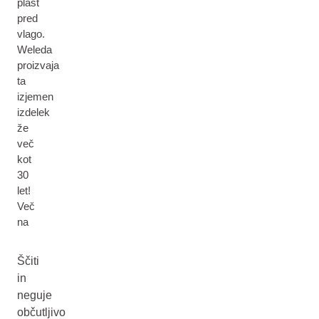
plast
pred
vlago.
Weleda
proizvaja
ta
izjemen
izdelek
že
več
kot
30
let!
Več
na
Ščiti
in
neguje
občutljivo