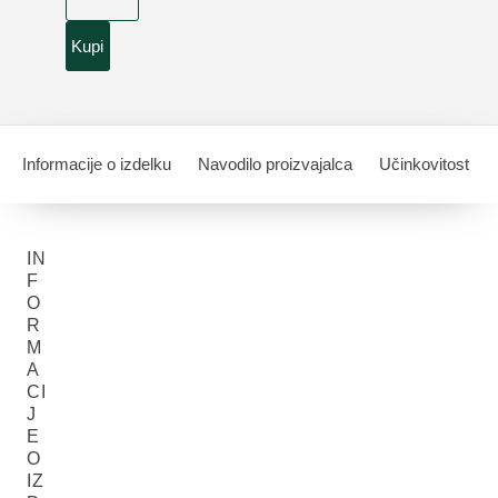
Kupi
Informacije o izdelku
Navodilo proizvajalca
Učinkovitost
IN
F
O
R
M
A
CI
J
E
O
IZ