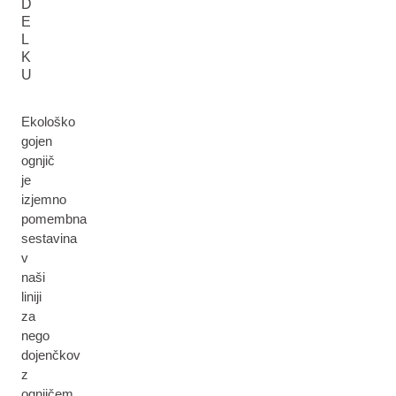
D
E
L
K
U
Ekološko
gojen
ognjič
je
izjemno
pomembna
sestavina
v
naši
liniji
za
nego
dojenčkov
z
ognjičem.