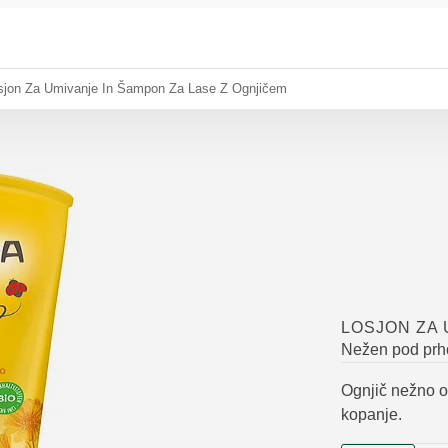
sjon Za Umivanje In Šampon Za Lase Z Ognjičem
LOSJON ZA 
Nežen pod prho
Ognjič nežno oč
kopanje.