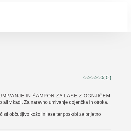
0
( 0 )
Trenutna ocena: 0 od 5
UMIVANJE IN ŠAMPON ZA LASE Z OGNJIČEM
 ali v kadi. Za naravno umivanje dojenčka in otroka.
isti občutljivo kožo in lase ter poskrbi za prijetno