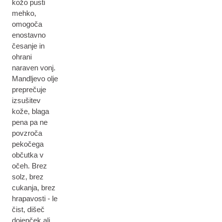
kožo pusti
mehko,
omogoča
enostavno
česanje in
ohrani
naraven vonj.
Mandljevo olje
preprečuje
izsušitev
kože, blaga
pena pa ne
povzroča
pekočega
občutka v
očeh. Brez
solz, brez
cukanja, brez
hrapavosti - le
čist, dišeč
dojenček ali