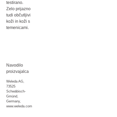
testirano.
Zelo prijazno
tudi občutljivi
koži in koži s
temenicami.
Navodilo
proizvajalca
Weleda AG,
73525
Schwäbisch-
Gmünd,
Germany,
www.weleda.com