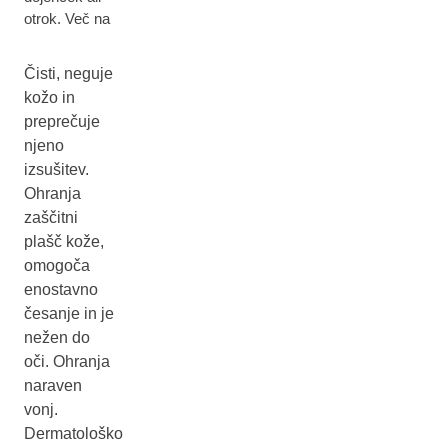
otrok. Več na
Čisti, neguje
kožo in
preprečuje
njeno
izsušitev.
Ohranja
zaščitni
plašč kože,
omogoča
enostavno
česanje in je
nežen do
oči. Ohranja
naraven
vonj.
Dermatološko