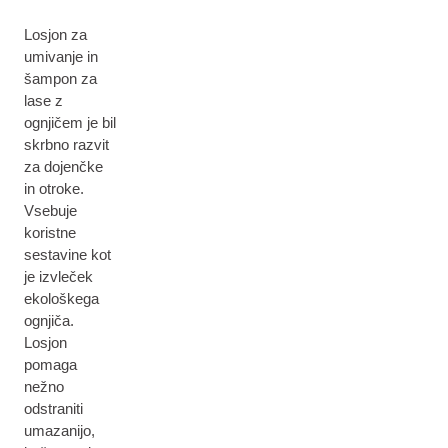
Losjon za
umivanje in
šampon za
lase z
ognjičem je bil
skrbno razvit
za dojenčke
in otroke.
Vsebuje
koristne
sestavine kot
je izvleček
ekološkega
ognjiča.
Losjon
pomaga
nežno
odstraniti
umazanijo,