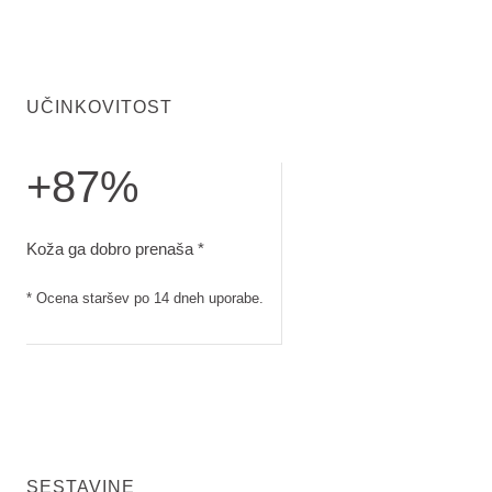
UČINKOVITOST
+87%
Koža ga dobro prenaša. Ocena staršev po 14 dneh uporabe
Koža ga dobro prenaša *
* Ocena staršev po 14 dneh uporabe.
SESTAVINE