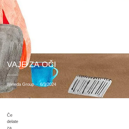
VAJE ZA OČI
Weleda Group
·
6/3/2024
Če
delate
za