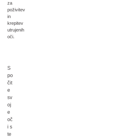
za
poživitev
in
krepitev
utrujenih
oči.
S
po
čit
e
sv
oj
e
oč
i s
te