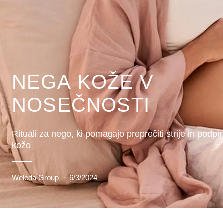
NEGA KOŽE V
NOSEČNOSTI
Rituali za nego, ki pomagajo preprečiti strije in podpi
kožo
Weleda Group
·
6/3/2024