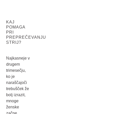
KAJ
POMAGA
PRI
PREPREČEVANJU
STRIJ?
Najkasneje v
drugem
trimesečju,
ko je
naraščajoči
trebušček že
bolj izrazit,
mnoge
ženske
začne