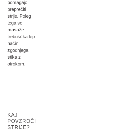
pomagajo
preprečiti
strije. Poleg
tega so
masaže
trebuščka lep
način
zgodnjega
stika z
otrokom.
KAJ
POVZROČI
STRIJE?