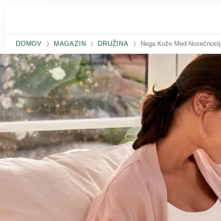
Preskoči na glavno vsebino
DOMOV
MAGAZIN
DRUŽINA
Nega Kože Med Nosečnostj