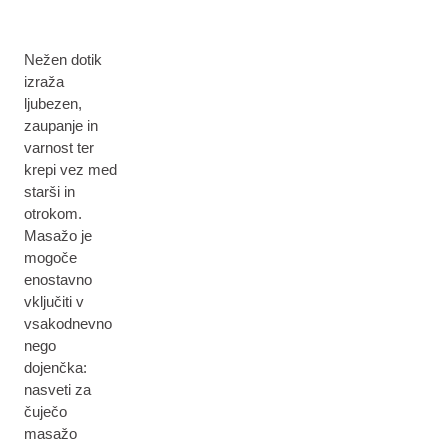
Nežen dotik
izraža
ljubezen,
zaupanje in
varnost ter
krepi vez med
starši in
otrokom.
Masažo je
mogoče
enostavno
vključiti v
vsakodnevno
nego
dojenčka:
nasveti za
čuječo
masažo