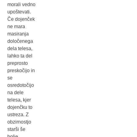
morali vedno
upoštevati.
Če dojenček
ne mara
masiranja
določenega
dela telesa,
lahko ta del
preprosto
preskočijo in
se
osredotočijo
na dele
telesa, kjer
dojenčku to
ustreza. Z
obzirnostjo
starši še
bolje