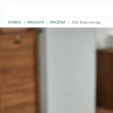
Preskoči na glavno vsebino
DOMOV
MAGAZIN
DRUŽINA
01M_Babymassage