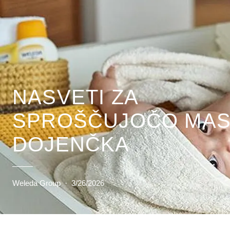
NASVETI ZA
SPROŠČUJOČO MA
DOJENČKA
Weleda Group
·
3/26/2026