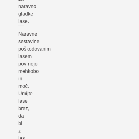
naravno
gladke
lase.
Naravne
sestavine
poškodovanim
lasem
povrnejo
mehkobo
in
moč.
Umijte
lase
brez,
da
bi
z
las