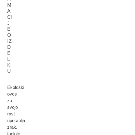
M
A
CI
J
E
O
IZ
D
E
L
K
U
Ekološki
oves
za
svojo
rast
uporablja
zrak,
toploto