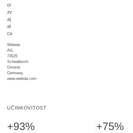
oi
zv
aj
al
ca
Weleda
AG,
73525
Schwäbisch-
Gmünd,
Germany,
www.weleda.com
UČINKOVITOST
+93%
+75%