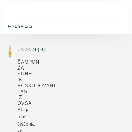
Preskoči na glavno vsebino
NEGA LAS
0
( 0 )
Trenutna ocena: 0 od 5 zvezdic ocenil/-a 0 kupcev
ŠAMPON
ZA
SUHE
IN
POŠKODOVANE
LASE
IZ
OVSA
Blaga
moč
čiščenja
za