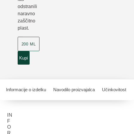
odstranili
naravno
zaščitno
plast.
200 ML
Kupi
Informacije o izdelku
Navodilo proizvajalca
Učinkovitost
IN
F
O
R