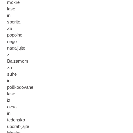
mokre
lase
in
sperite.
Za
popolno
nego
nadaljujte
z
Balzamom
za
suhe
in
poškodovane
lase
iz
ovsa
in
tedensko
uporabljajte
Masko