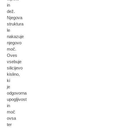
in
dež.
Njegova
struktura
le
nakazuje
njegovo
moč.
Oves
vsebuje
silicijevo
kislino,
ki
je
odgovorna
upogljivost
in
moč
ovsa
ter