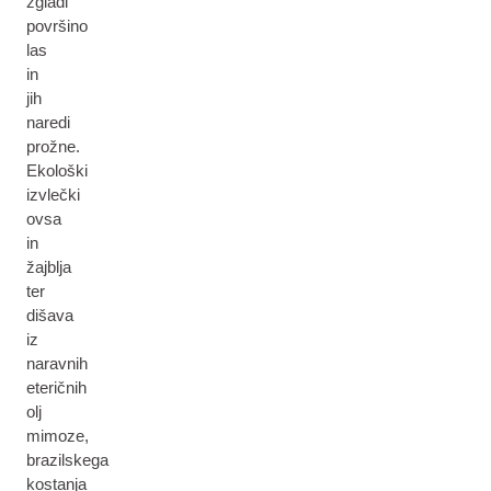
zgladi
površino
las
in
jih
naredi
prožne.
Ekološki
izvlečki
ovsa
in
žajblja
ter
dišava
iz
naravnih
eteričnih
olj
mimoze,
brazilskega
kostanja