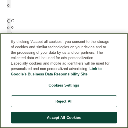
ol
C
C
o
o
u
u
m
m
By clicking ‘Accept all cookies’, you consent to the storage
ar
a
of cookies and similar technologies on your device and to
in
ri
the processing of your data by us and our partners. The
collected data will be used for ads personalization.
n
Especially cookies and mobile ad identifiers will be used for
personalized and non-personalized advertising.
Link to
Google's Business Data Responsibility Site
Cookies Settings
Reject All
Accept All Cookies