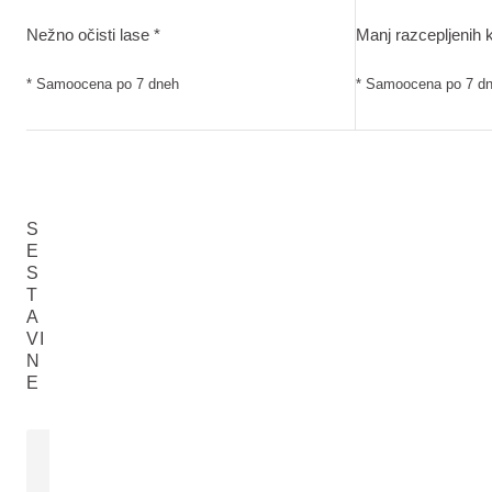
Nežno očisti lase. Samoocena po 7 dneh
Manj razcepljeni
Nežno očisti lase *
Manj razcepljenih k
* Samoocena po 7 dneh
* Samoocena po 7 d
S
E
S
T
A
VI
N
E
OVES - IZVLEČEK
Avena Sativa (Oat) Extract