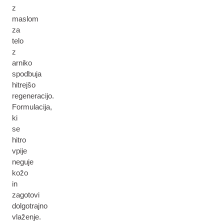
z
maslom
za
telo
z
arniko
spodbuja
hitrejšo
regeneracijo.
Formulacija,
ki
se
hitro
vpije
neguje
kožo
in
zagotovi
dolgotrajno
vlaženje.