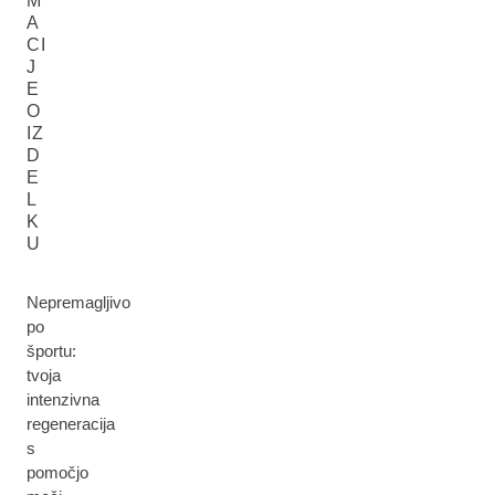
M
A
CI
J
E
O
IZ
D
E
L
K
U
Nepremagljivo
po
športu:
tvoja
intenzivna
regeneracija
s
pomočjo