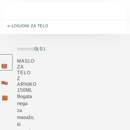
Preskoči na glavno vsebino
LOSJONI ZA TELO
0
( 0 )
Trenutna ocena: 0 od 5 zvezdic ocenil/-a 0 kupcev
MASLO
ZA
TELO
Z
ARNIKO
150ML
Bogata
nega
za
masažo,
ki