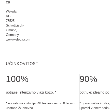
ca
Weleda
AG,
73525
Schwäbisch-
Gmünd,
Germany,
www.weleda.com
UČINKOVITOST
100%
90%
potrjuje: intenzivno vlaži kožo.. uporabniška študija, 40 tes
potrjuje: idealno 
potrjuje: intenzivno vlaži kožo. *
potrjuje: idealno po 
* uporabniška študija, 40 testirancev po 8 tednih
* uporabniška študija
uporabe 2x dnevno.
uporabi v enem tednu