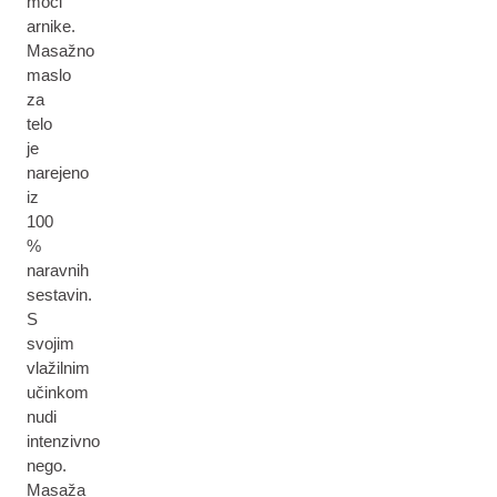
moči
arnike.
Masažno
maslo
za
telo
je
narejeno
iz
100
%
naravnih
sestavin.
S
svojim
vlažilnim
učinkom
nudi
intenzivno
nego.
Masaža