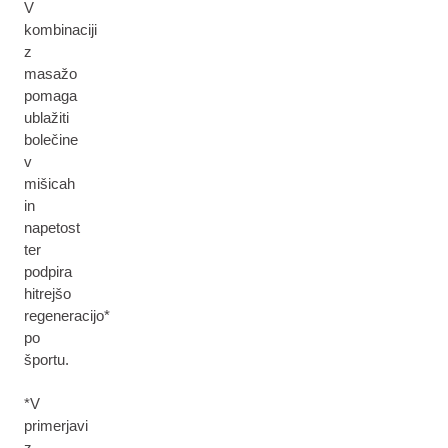
V
kombinaciji
z
masažo
pomaga
ublažiti
bolečine
v
mišicah
in
napetost
ter
podpira
hitrejšo
regeneracijo*
po
športu.
*V
primerjavi
z