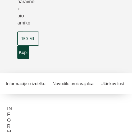
naravno
z
bio
arniko.
150 ML
Kupi
Informacije o izdelku
Navodilo proizvajalca
Učinkovitost
IN
F
O
R