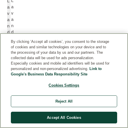
L
L
a
a
v
v
a
a
n
n
d
d
ul
ul
By clicking ‘Accept all cookies’, you consent to the storage
a
a
of cookies and similar technologies on your device and to
O
O
the processing of your data by us and our partners. The
il/
il/
collected data will be used for ads personalization.
E
E
Especially cookies and mobile ad identifiers will be used for
personalized and non-personalized advertising.
Link to
xt
xt
Google's Business Data Responsibility Site
ra
r
ct
a
Cookies Settings
ct
Reject All
Li
Li
m
m
o
o
Accept All Cookies
n
n