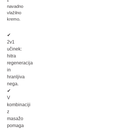
navadno
vlažilno
kremo.
✔
2v1
učinek:
hitra
regeneracija
in
hranljiva
nega.
✔
V
kombinaciji
z
masažo
pomaga