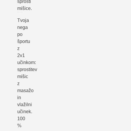
sprosti
mišice.
Tvoja
nega
po
športu
z
2v1
učinkom:
sprostitev
mišic
z
masažo
in
vlažilni
učinek.
100
%