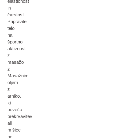
elastičnost
in
čvrstost.
Pripravite
telo
na
športno
aktivnost
z
masažo
z
Masažnim
oljem
z
arniko,
ki
poveča
prekrvavitev
ali
mišice
po