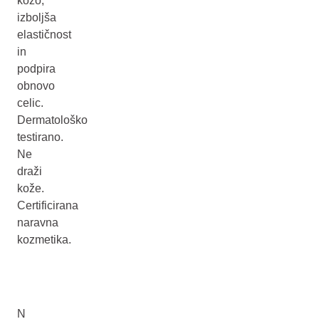
kožo,
izboljša
elastičnost
in
podpira
obnovo
celic.
Dermatološko
testirano.
Ne
draži
kože.
Certificirana
naravna
kozmetika.
N