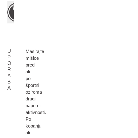
U
Masirajte
P
mišice
O
pred
R
ali
A
po
B
športni
A
oziroma
drugi
naporni
aktivnosti.
Po
kopanju
ali