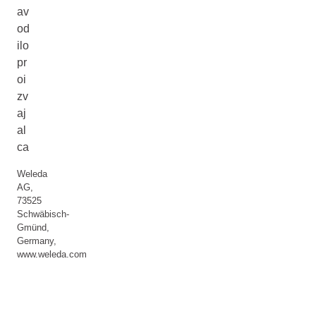
av
od
ilo
pr
oi
zv
aj
al
ca
Weleda
AG,
73525
Schwäbisch-
Gmünd,
Germany,
www.weleda.com