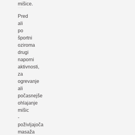
mišice.
Pred
ali
po
športni
oziroma
drugi
naporni
aktivnosti,
za
ogrevanje
ali
počasnejše
ohlajanje
mišic
-
poživljajoča
masaža