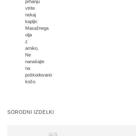
prhanju
vtrite
nekaj
kapljic
Masažnega
olja
z
arniko.
Ne
nanašajte
na
poškodovano
kožo.
SORODNI IZDELKI