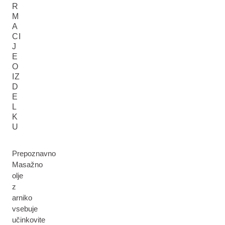
R
M
A
CI
J
E
O
IZ
D
E
L
K
U
Prepoznavno
Masažno
olje
z
arniko
vsebuje
učinkovite