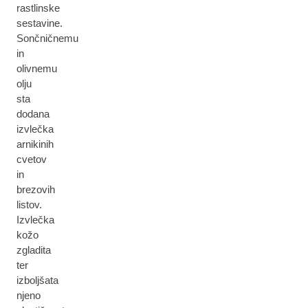
rastlinske
sestavine.
Sončničnemu
in
olivnemu
olju
sta
dodana
izvlečka
arnikinih
cvetov
in
brezovih
listov.
Izvlečka
kožo
zgladita
ter
izboljšata
njeno