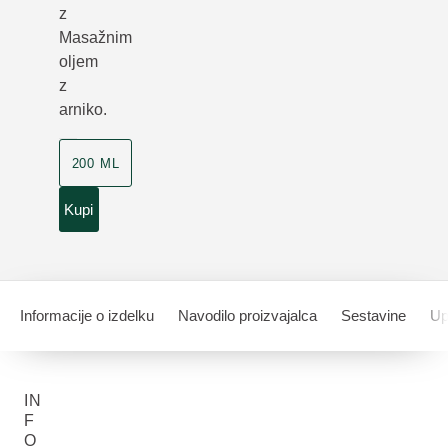
z
Masažnim
oljem
z
arniko.
200 ML
Kupi
Informacije o izdelku
Navodilo proizvajalca
Sestavine
Up
IN
F
O