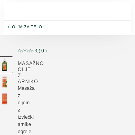
Preskoči na glavno vsebino
OLJA ZA TELO
0
( 0 )
Trenutna ocena: 0 od 5 zvezdic ocenil/-a 0 kupcev
MASAŽNO
OLJE
Z
ARNIKO
Masaža
z
oljem
z
izvlečki
arnike
ogreje