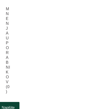
M
N
E
N
J
A
U
P
O
R
A
B
NI
K
O
V
(0
)
Napišite