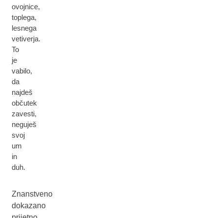
ovojnice,
toplega,
lesnega
vetiverja.
To
je
vabilo,
da
najdeš
občutek
zavesti,
neguješ
svoj
um
in
duh.
Znanstveno
dokazano
prijetno,