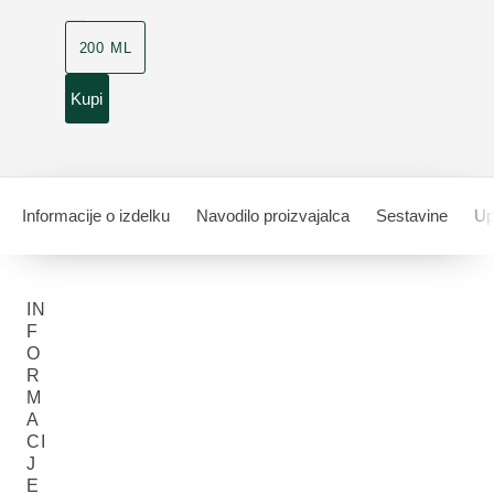
200 ML
Kupi
Informacije o izdelku
Navodilo proizvajalca
Sestavine
Up
IN
F
O
R
M
A
CI
J
E