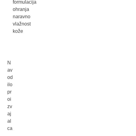
formulacija
ohranja
naravno
vlažnost
kože
N
av
od
ilo
pr
oi
zv
aj
al
ca