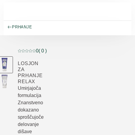
Preskoči na glavno vsebino
PRHANJE
0
( 0 )
Trenutna ocena: 0 od 5 zvezdic ocenil/-a 0 kupcev
LOSJON
ZA
PRHANJE
RELAX
Umirjajoča
formulacija
Znanstveno
dokazano
sproščujoče
delovanje
dišave