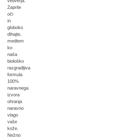
vetiverja.
Zaprite
oči
in
globoko
dihajte,
medtem
ko
naša
biološko
razgradljiva
formula
100%
naravnega
izvora
ohranja
naravno
vlago
vaše
kože.
Nežno