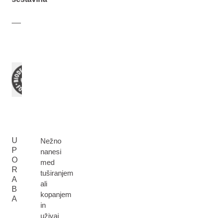
U
Nežno
P
nanesi
O
med
R
tuširanjem
A
ali
B
kopanjem
A
in
uživaj