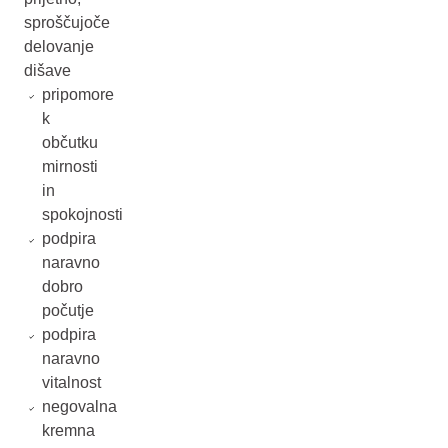
sproščujoče
delovanje
dišave
pripomore
k
občutku
mirnosti
in
spokojnosti
podpira
naravno
dobro
počutje
podpira
naravno
vitalnost
negovalna
kremna