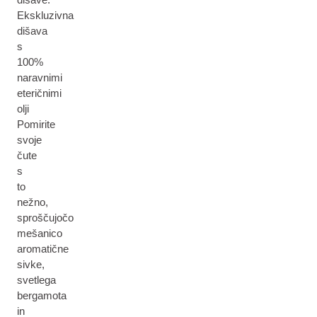
Ekskluzivna
dišava
s
100%
naravnimi
eteričnimi
olji
Pomirite
svoje
čute
s
to
nežno,
sproščujočo
mešanico
aromatične
sivke,
svetlega
bergamota
in