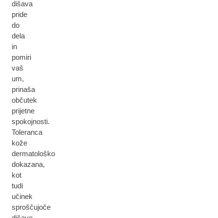
dišava
pride
do
dela
in
pomiri
vaš
um,
prinaša
občutek
prijetne
spokojnosti.
Toleranca
kože
dermatološko
dokazana,
kot
tudi
učinek
sproščujoče
dišave.