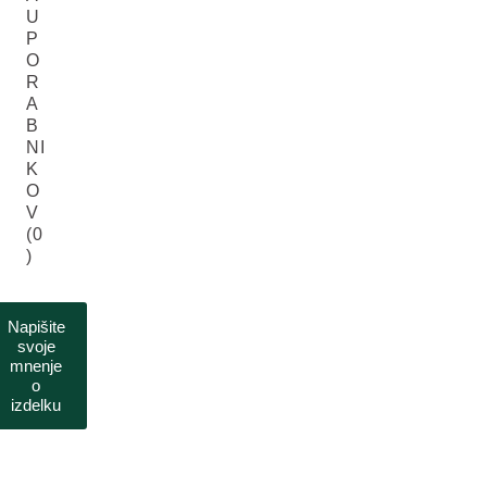
U
P
O
R
A
B
NI
K
O
V
(0
)
Napišite
svoje
mnenje
o
izdelku