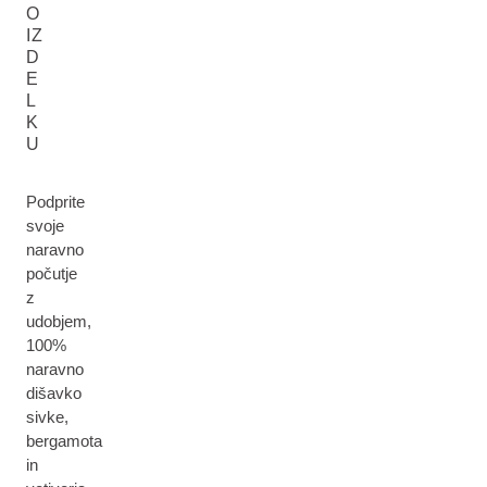
O
IZ
D
E
L
K
U
Podprite
svoje
naravno
počutje
z
udobjem,
100%
naravno
dišavko
sivke,
bergamota
in