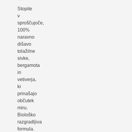
Stopite
v
sproščujoče,
100%
naravno
dišavo
tolažilne
sivke,
bergamota
in
vetiverja,
ki
prinašajo
občutek
miru.
Biološko
razgradljiva
formula.