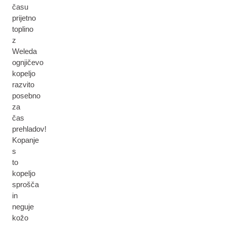
času
prijetno
toplino
z
Weleda
ognjičevo
kopeljo
razvito
posebno
za
čas
prehladov!
Kopanje
s
to
kopeljo
sprošča
in
neguje
kožo