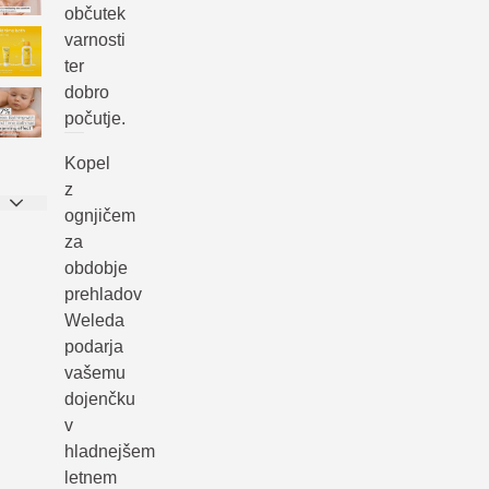
občutek
varnosti
ter
dobro
počutje.
Kopel
z
ognjičem
za
obdobje
prehladov
Weleda
podarja
vašemu
dojenčku
v
hladnejšem
letnem