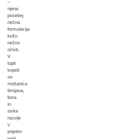
–
njena
posebej
nežna
formulacija
kožo
nežno
očisti.
V
topli
kopeli
se
mešanica
timijana,
bora
in
sivke
razvije
v
prijeten
vonj.