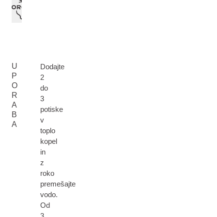
U
Dodajte
P
2
O
do
R
3
A
potiske
B
v
A
toplo
kopel
in
z
roko
premešajte
vodo.
Od
3.