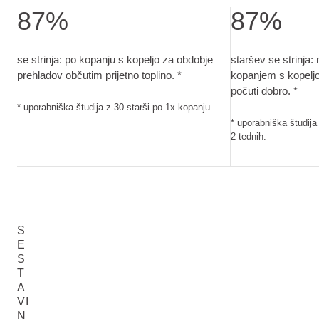
87%
87%
se strinja: po kopanju s kopeljo za obdobje prehladov občutim
staršev se strinj
se strinja: po kopanju s kopeljo za obdobje
staršev se strinja:
prehladov občutim prijetno toplino. *
kopanjem s kopelj
počuti dobro. *
* uporabniška študija z 30 starši po 1x kopanju.
* uporabniška študija
2 tednih.
S
E
S
T
A
VI
N