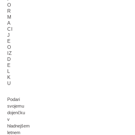
O
R
M
A
CI
J
E
O
IZ
D
E
L
K
U
Podari
svojemu
dojenčku
v
hladnejšem
letnem