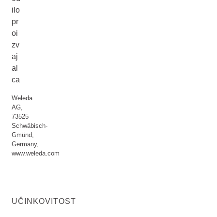
ilo
pr
oi
zv
aj
al
ca
Weleda
AG,
73525
Schwäbisch-
Gmünd,
Germany,
www.weleda.com
UČINKOVITOST