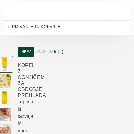
Preskoči na glavno vsebino
UMIVANJE IN KOPANJE
0
( 0 )
NEW
Trenutna ocena: 0 od 5 zvezdic ocenil/-a 0 kup
KOPEL
Z
OGNJIČEM
ZA
OBDOBJE
PREHLADA
Toplina,
ki
razvaja
in
nudi