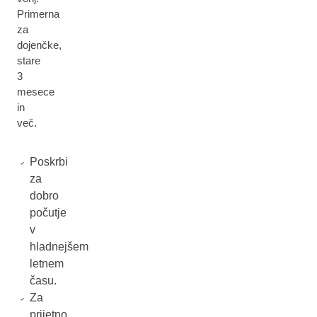
Primerna
za
dojenčke,
stare
3
mesece
in
več.
Poskrbi
za
dobro
počutje
v
hladnejšem
letnem
času.
Za
prijetno