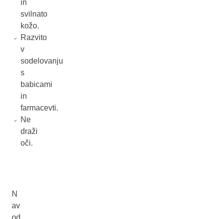
in
svilnato
kožo.
Razvito
v
sodelovanju
s
babicami
in
farmacevti.
Ne
draži
oči.
N
av
od