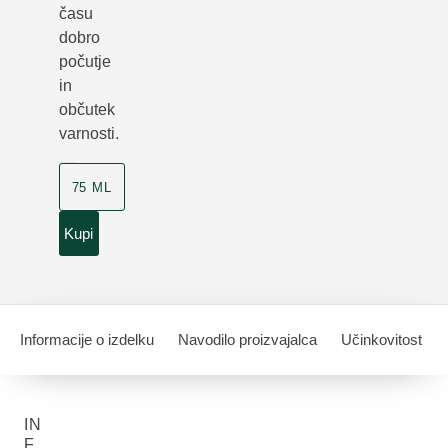
času
dobro
počutje
in
občutek
varnosti.
75 ML
Kupi
Informacije o izdelku
Navodilo proizvajalca
Učinkovitost
IN
F