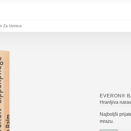
m Za Ustnice
EVERON® B
Hranljiva narav
Najboljši prijat
mrazu.