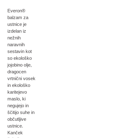
Everon®
balzam za
ustnice je
izdelan iz
nežnih
naravnih
sestavin kot
so ekološko
jojobino olje,
dragocen
vrtnični vosek
in ekološko
karitejevo
maslo, ki
negujejo in
ščitijo suhe in
občutljive
ustnice.
Kanček