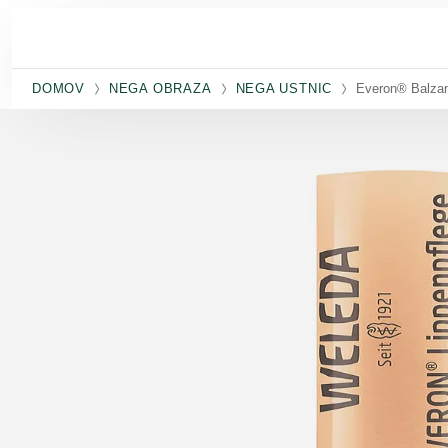
Preskoči na glavno vsebino
DOMOV
NEGA OBRAZA
NEGA USTNIC
Everon® Balza