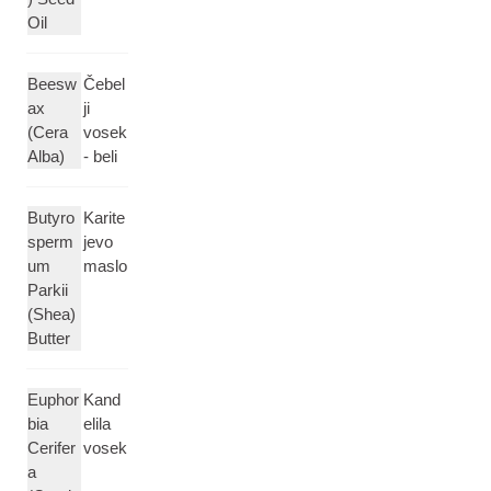
Oil
Beesw
Čebel
ax
ji
(Cera
vosek
Alba)
- beli
Butyro
Karite
sperm
jevo
um
maslo
Parkii
(Shea)
Butter
Euphor
Kand
bia
elila
Cerifer
vosek
a