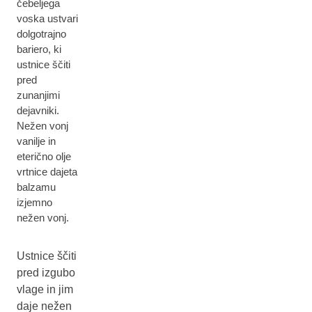
čebeljega
voska ustvari
dolgotrajno
bariero, ki
ustnice ščiti
pred
zunanjimi
dejavniki.
Nežen vonj
vanilje in
eterično olje
vrtnice dajeta
balzamu
izjemno
nežen vonj.
Ustnice ščiti
pred izgubo
vlage in jim
daje nežen