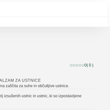
0
( 0 )
Trenutna ocena: 0 od 5
ALZAM ZA USTNICE
na zaščita za suhe in občutljive ustnice.
elj izsušenih ustnic in ustnic, ki so izpostavljene