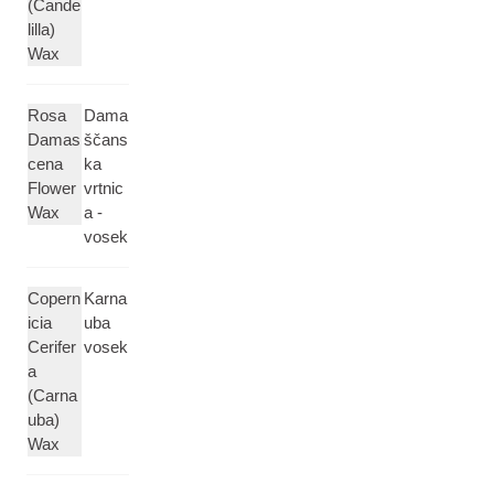
(Cande
lilla)
Wax
Rosa
Dama
Damas
ščans
cena
ka
Flower
vrtnic
Wax
a -
vosek
Copern
Karna
icia
uba
Cerifer
vosek
a
(Carna
uba)
Wax