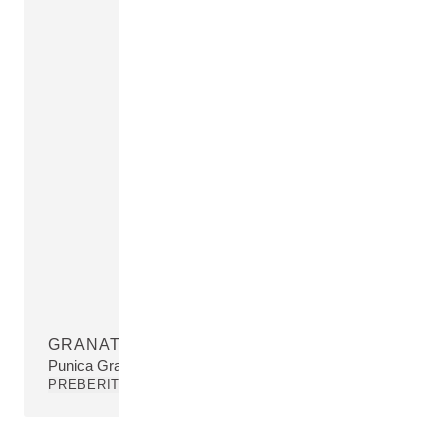
GRANATNO JABOLKO - OLJE
Punica Granatum Seed Oil
PREBERITE VEČ