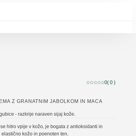
0
( 0 )
Trenutna ocena: 0 od 5
EMA Z GRANATNIM JABOLKOM IN MACA
 gubice - razkrije naraven sijaj kože.
se hitro vpije v kožo, je bogata z antioksidanti in
lj elastično kožo in poenoten ten.