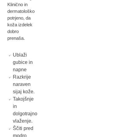
Klinično in
dermatološko
potrjeno, da
koža izdelek
dobro
prenaša.
Ublaži
gubice in
napne
Razkrije
naraven
sijaj kože.
Takojšnje
in
dolgotrajno
vlaženje.
Ščiti pred
modro