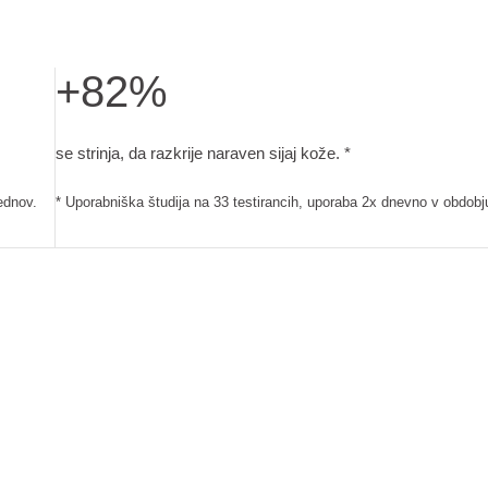
+82%
a 33 testirancih, uporaba 2x dnevno v obdobju 4 tednov.
se strinja, da razkrije naraven sijaj kože.. Uporabniška 
se strinja, da razkrije naraven sijaj kože. *
ednov.
* Uporabniška študija na 33 testirancih, uporaba 2x dnevno v obdobj
IZVLEČEK OLJČNIH 