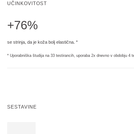
UČINKOVITOST
+76%
se strinja, da je koža bolj elastična.. Uporabniška študija n
se strinja, da je koža bolj elastična. *
* Uporabniška študija na 33 testirancih, uporaba 2x dnevno v obdobju 4 t
SESTAVINE