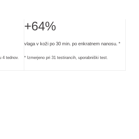
+64%
študija na 33 testirancih, uporaba 2x dnevno v obdobju 4 tednov.
vlaga v koži po 30 min. po enkratnem nanosu.. Izmerje
vlaga v koži po 30 min. po enkratnem nanosu. *
u 4 tednov.
* Izmerjeno pri 31 testirancih, uporabniški test.
LISTOV
HIDROLIZIRANA KORENINA LEPIDIUM M