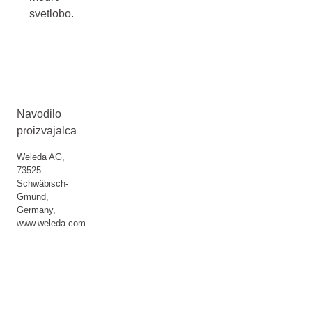
svetlobo.
Navodilo
proizvajalca
Weleda AG,
73525
Schwäbisch-
Gmünd,
Germany,
www.weleda.com