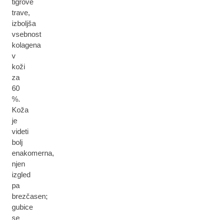
tigrove
trave,
izboljša
vsebnost
kolagena
v
koži
za
60
%.
Koža
je
videti
bolj
enakomerna,
njen
izgled
pa
brezčasen;
gubice
se