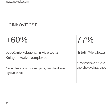
www.weleda.com
UČINKOVITOST
+60%
77%
povečanje kolagena; in-vitro test z Kolagen<sup>+</sup>Acti
jih trdi: "Moja ko
povečanje kolagena; in-vitro test z
jih trdi: "Moja koža 
+
Kolagen
Active kompleksom *
* Potrošniška študija 
uporabe dvakrat dne
* kompleks je iz bio encijana, bio planike in
tigrove trave
S