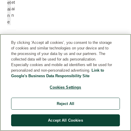
et
et
ai
ai
n
n
e
K
X
By clicking ‘Accept all cookies’, you consent to the storage
s
a
of cookies and similar technologies on your device and to
a
nt
the processing of your data by us and our partners. The
nt
h
collected data will be used for ads personalization.
a
a
Especially cookies and mobile ad identifiers will be used for
n
n
personalized and non-personalized advertising.
Link to
Google's Business Data Responsibility Site
-
G
g
u
Cookies Settings
u
m
m
i
Reject All
Ci
C
Accept All Cookies
tr
itr