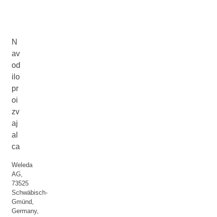
N
av
od
ilo
pr
oi
zv
aj
al
ca
Weleda
AG,
73525
Schwäbisch-
Gmünd,
Germany,