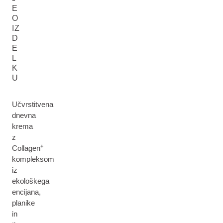
E
O
IZ
D
E
L
K
U
Učvrstitvena
dnevna
krema
z
+
Collagen
kompleksom
iz
ekološkega
encijana,
planike
in