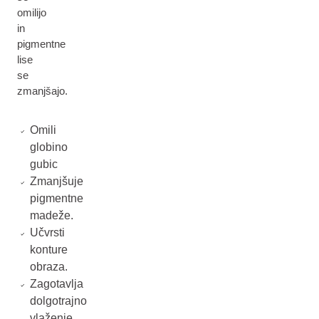
omilijo
in
pigmentne
lise
se
zmanjšajo.
Omili
globino
gubic
Zmanjšuje
pigmentne
madeže.
Učvrsti
konture
obraza.
Zagotavlja
dolgotrajno
vlaženje.