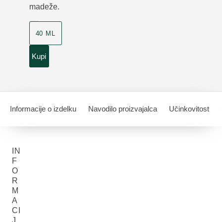
madeže.
40 ML
Kupi
Informacije o izdelku
Navodilo proizvajalca
Učinkovitost
IN
F
O
R
M
A
CI
J