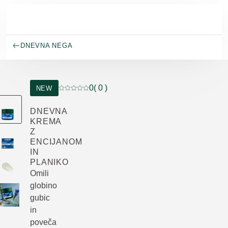
Preskoči na glavno vsebino
DNEVNA NEGA
0
( 0 )
NEW
Trenutna ocena: 0 od 5 zvezdic ocenil/-a 0 kup
DNEVNA
KREMA
Z
ENCIJANOM
IN
PLANIKO
Omili
globino
gubic
in
poveča