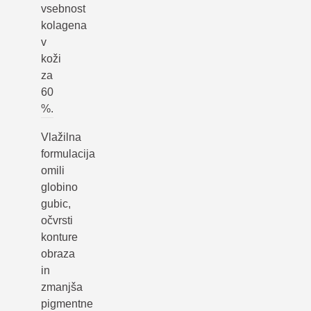
vsebnost
kolagena
v
koži
za
60
%.
Vlažilna
formulacija
omili
globino
gubic,
očvrsti
konture
obraza
in
zmanjša
pigmentne