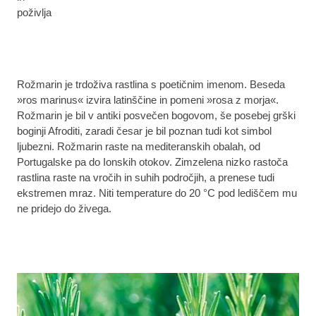
poživlja
Rožmarin je trdoživa rastlina s poetičnim imenom. Beseda
»ros marinus« izvira latinščine in pomeni »rosa z morja«.
Rožmarin je bil v antiki posvečen bogovom, še posebej grški
boginji Afroditi, zaradi česar je bil poznan tudi kot simbol
ljubezni. Rožmarin raste na mediteranskih obalah, od
Portugalske pa do Ionskih otokov. Zimzelena nizko rastoča
rastlina raste na vročih in suhih področjih, a prenese tudi
ekstremen mraz. Niti temperature do 20 °C pod lediščem mu
ne pridejo do živega.