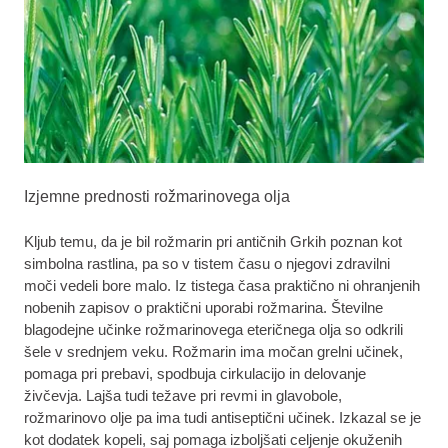
Izjemne prednosti rožmarinovega olja
Kljub temu, da je bil rožmarin pri antičnih Grkih poznan kot
simbolna rastlina, pa so v tistem času o njegovi zdravilni
moči vedeli bore malo. Iz tistega časa praktično ni ohranjenih
nobenih zapisov o praktični uporabi rožmarina. Številne
blagodejne učinke rožmarinovega eteričnega olja so odkrili
šele v srednjem veku. Rožmarin ima močan grelni učinek,
pomaga pri prebavi, spodbuja cirkulacijo in delovanje
živčevja. Lajša tudi težave pri revmi in glavobole,
rožmarinovo olje pa ima tudi antiseptični učinek. Izkazal se je
kot dodatek kopeli, saj pomaga izboljšati celjenje okuženih