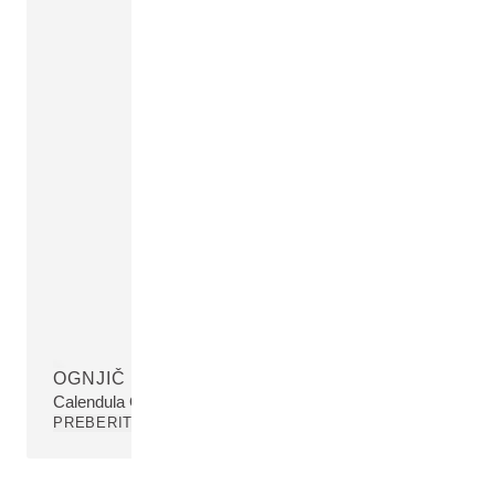
OGNJIČ - IZVLEČEK CVETOV
Calendula Officinalis Flower Extract
PREBERITE VEČ