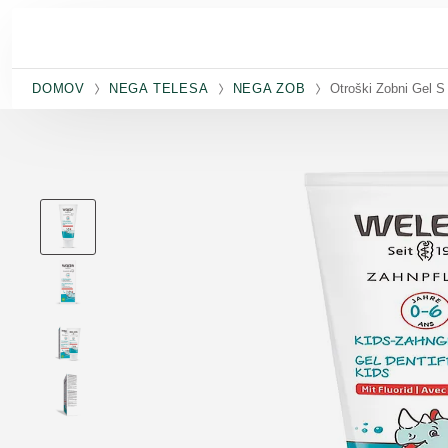
Preskoči na glavno vsebino
DOMOV
NEGA TELESA
NEGA ZOB
Otroški Zobni Gel S