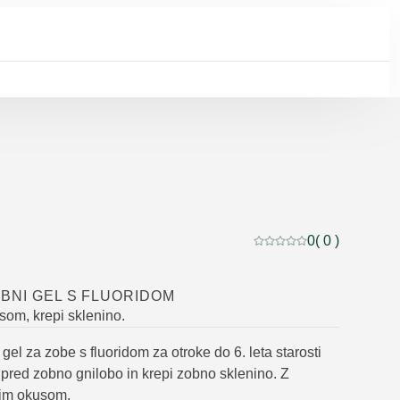
0
( 0 )
Trenutna ocena: 0 od 5
BNI GEL S FLUORIDOM
esom, krepi sklenino.
gel za zobe s fluoridom za otroke do 6. leta starosti
i pred zobno gnilobo in krepi zobno sklenino. Z
gim okusom.