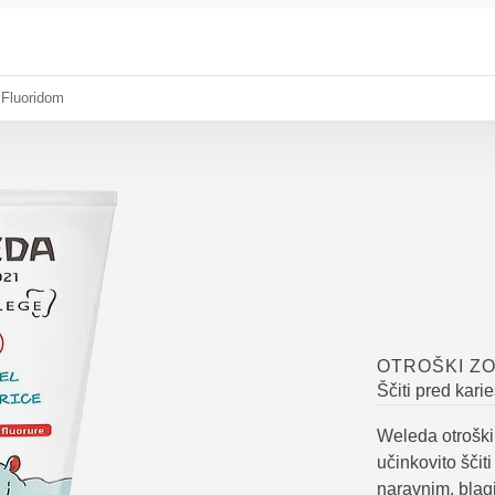
 Fluoridom
OTROŠKI ZO
Ščiti pred kari
Weleda otroški 
učinkovito ščit
naravnim, bla