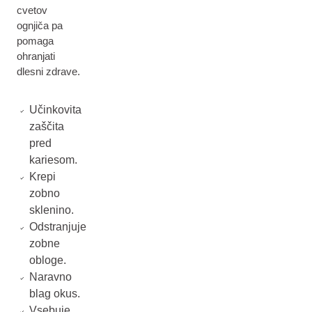
cvetov
ognjiča pa
pomaga
ohranjati
dlesni zdrave.
Učinkovita
zaščita
pred
kariesom.
Krepi
zobno
sklenino.
Odstranjuje
zobne
obloge.
Naravno
blag okus.
Vsebuje