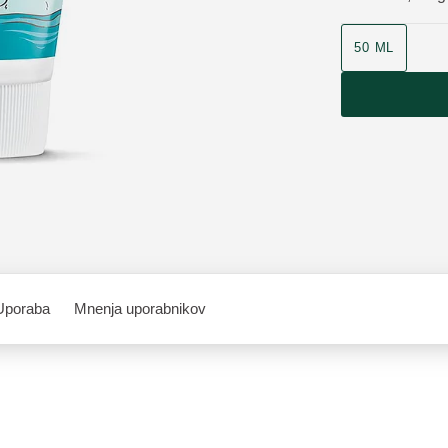
50 ML
Uporaba
Mnenja uporabnikov