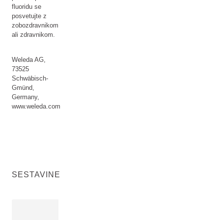
fluoridu se
posvetujte z
zobozdravnikom
ali zdravnikom.
Weleda AG,
73525
Schwäbisch-
Gmünd,
Germany,
www.weleda.com
SESTAVINE