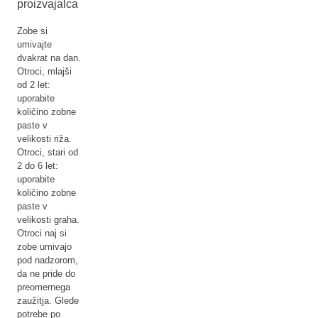
proizvajalca
Zobe si
umivajte
dvakrat na dan.
Otroci, mlajši
od 2 let:
uporabite
količino zobne
paste v
velikosti riža.
Otroci, stari od
2 do 6 let:
uporabite
količino zobne
paste v
velikosti graha.
Otroci naj si
zobe umivajo
pod nadzorom,
da ne pride do
preomernega
zaužitja. Glede
potrebe po