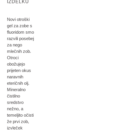
IZDELKU
Novi otroški
gel za zobe s
fluoridom smo
razvili posebej
za nego
mlečnih zob.
Otroci
obožujejo
prijeten okus
naravnih
eteričnih olj.
Mineralno
čistilno
sredstvo
nežno, a
temeljito očisti
že prvi zob,
izvleček