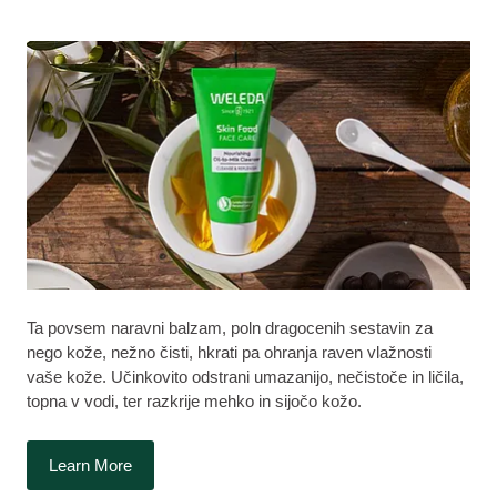
Ta povsem naravni balzam, poln dragocenih sestavin za
nego kože, nežno čisti, hkrati pa ohranja raven vlažnosti
vaše kože. Učinkovito odstrani umazanijo, nečistoče in ličila,
topna v vodi, ter razkrije mehko in sijočo kožo.
Learn More