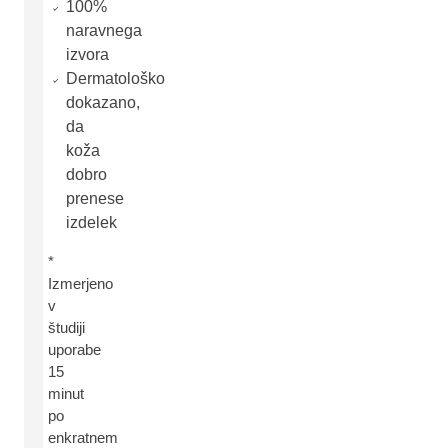
100%
naravnega
izvora
Dermatološko
dokazano,
da
koža
dobro
prenese
izdelek
*
Izmerjeno
v
študiji
uporabe
15
minut
po
enkratnem