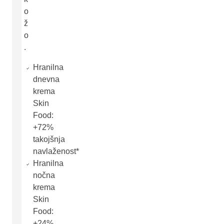
o
ž
o
.
Hranilna
dnevna
krema
Skin
Food:
+72%
takojšnja
navlaženost*
Hranilna
nočna
krema
Skin
Food:
+24%