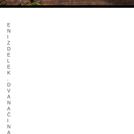
E
N
I
Z
D
E
L
E
K
.
D
V
A
N
A
Č
I
N
A